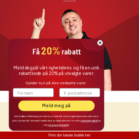
20%
Få
rabatt
Meld deg på vårt nyhetsbrev, og få en unik
rabattkode på 20% på utvalgte varer.
Gjelder kun på ikke-nedsatte varer.
Meld meg på
Ved å klikke «Meld meg på» sier du ja takk til å motta nyhetsbrevene våre via e-
post. Du kan når som helst melde deg av nyhetsbrevet. Se våre
påmeldingsvilkår
og
vår
personvernerklæring
.
Finn din lokale butikk her